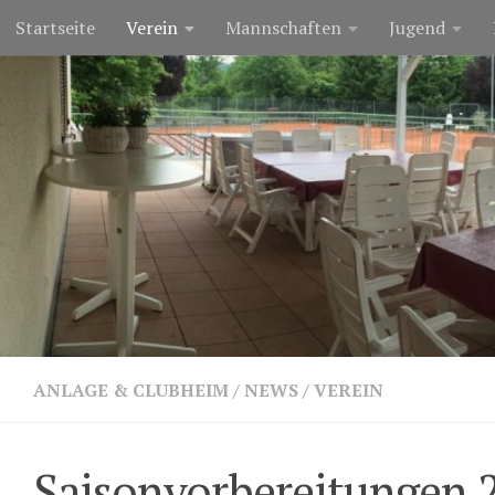
Startseite
Verein
Mannschaften
Jugend
Zum Inhalt springen
ANLAGE & CLUBHEIM
/
NEWS
/
VEREIN
Saisonvorbereitungen 