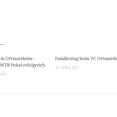
 …
 in Ottmarsheim –
Familientag beim TC Ottmars
 WTB Pokal erfolgreich
12. APRIL 2017
2020