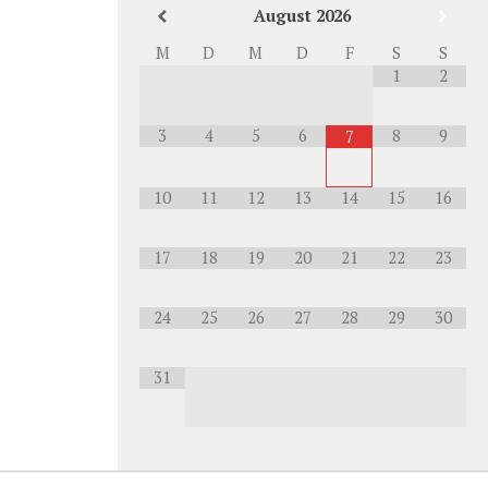
August
2026
M
D
M
D
F
S
S
1
2
3
4
5
6
8
9
7
10
11
12
13
14
15
16
17
18
19
20
21
22
23
24
25
26
27
28
29
30
31