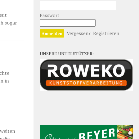
eut
Passwort
ch sogar
Vergessen?
Registrieren
UNSERE UNTERSTÜTZER:
chte
n in
zweiten
r die