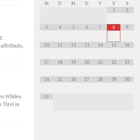
M
D
M
D
F
S
S
1
2
3
4
5
6
7
9
8
TC
10
11
12
13
14
15
16
affelläufe,
17
18
19
20
21
22
23
24
25
26
27
28
29
30
en Wilden
31
 Titel in