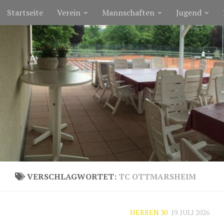
Startseite
Verein
Mannschaften
Jugend
Zum Inhalt springen
VERSCHLAGWORTET:
TC OTTMARSHEIM
HERREN 30
19. JULI 2026