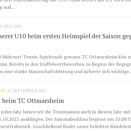
g mal...
17. MAI 2026
serer U10 beim ersten Heimspiel der Saison ge
0 Midcourt-Tennis-Spielrunde gewann TC Ottmarsheim klar m
im. Bereits in den Staffelwettbewerben zu Beginn der Begeg
 eine starke Mannschaftsleistung und sicherte sich wichtige..
EIN
22. SEPTEMBER 2025
t beim TC Ottmarsheim
 jedes Jahr lassen wir die Tennissaison auch in diesem Jahr mi
3.10.2025 ausklingen. Der Saisonabschluss beginnt um 10:00 U
rstfrühstück. Anschließend findet unser beliebtes Bändelestu