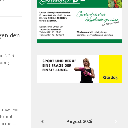
gen den
it 27:3
nung
.
t unserem
hr mit
August
2026
rnier...