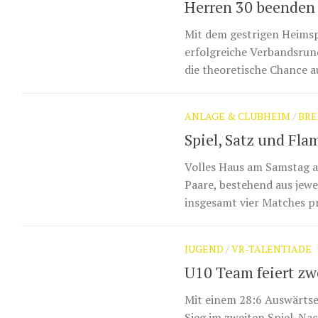
Herren 30 beenden 
Mit dem gestrigen Heimsp
erfolgreiche Verbandsrund
die theoretische Chance au
ANLAGE & CLUBHEIM
/
BRE
Spiel, Satz und F
Volles Haus am Samstag a
Paare, bestehend aus jewe
insgesamt vier Matches p
JUGEND
/
VR-TALENTIADE
U10 Team feiert zw
Mit einem 28:6 Auswärtse
Sieg im zweiten Spiel. Na