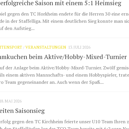
erfolgreiche Saison mit einem 5:1 Heimsieg
iel gegen den TC Horkheim endete für die Herren 30 eine ern
e in der Staffelliga. Mit einem deutlichen Sieg konnte man si
f den Aufstieg...
ITENSPORT
/
VERANSTALTUNGEN
13. JULI 2026
lammkuchen beim Aktive/Hobby-Mixed-Turnier
uf der Anlage beim Aktive/Hobby-Mixed-Turnier. Zwölf gemis
ils einem aktiven Mannschafts- und einem Hobbyspieler, trate
ro Team gegeneinander an. Auch wenn der Spaß...
18. MAI 2026
eiten Saisonsieg
rfolg gegen den TC Kirchheim feierte unser U10 Team Ihren 
ch den Staffelläufen lag das TCO Team bereits mit 6:2 vorn.Nu