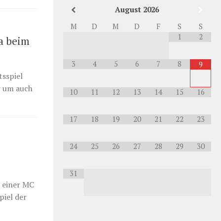
August
2026
M
D
M
D
F
S
S
1
2
ga beim
3
4
5
6
7
8
9
sspiel
r um auch
10
11
12
13
14
15
16
17
18
19
20
21
22
23
24
25
26
27
28
29
30
31
n einer MC
piel der