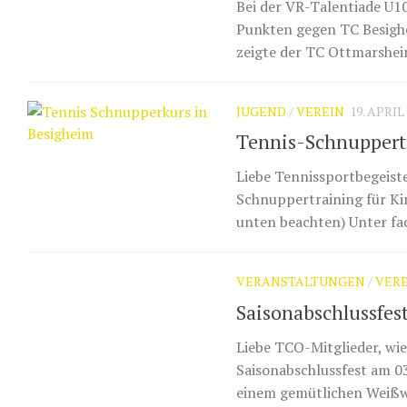
Bei der VR-Talentiade U1
Punkten gegen TC Besighe
zeigte der TC Ottmarsheim
JUGEND
/
VEREIN
19. APRIL
Tennis-Schnuppertr
Liebe Tennissportbegeiste
Schnuppertraining für Ki
unten beachten) Unter fa
VERANSTALTUNGEN
/
VER
Saisonabschlussfes
Liebe TCO-Mitglieder, wie
Saisonabschlussfest am 0
einem gemütlichen Weißwu