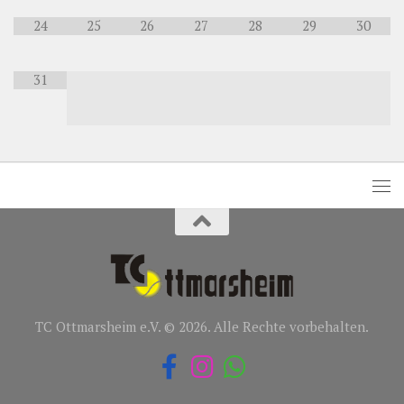
24
25
26
27
28
29
30
31
TC Ottmarsheim e.V. © 2026. Alle Rechte vorbehalten.