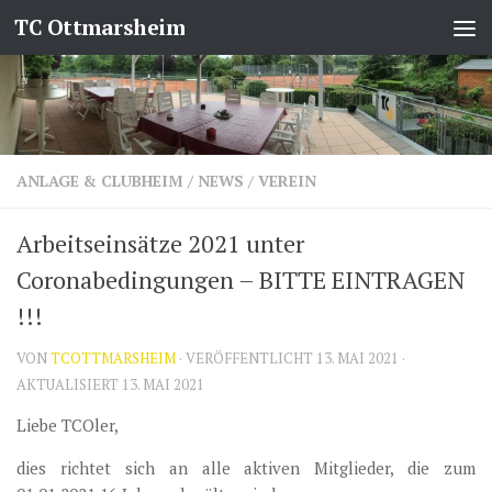
TC Ottmarsheim
Zum Inhalt springen
ANLAGE & CLUBHEIM
/
NEWS
/
VEREIN
Arbeitseinsätze 2021 unter
Coronabedingungen – BITTE EINTRAGEN
!!!
VON
TCOTTMARSHEIM
· VERÖFFENTLICHT
13. MAI 2021
·
AKTUALISIERT
13. MAI 2021
Liebe TCOler,
dies richtet sich an alle aktiven Mitglieder, die zum