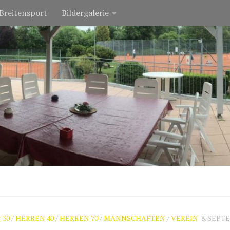
Breitensport
Bildergalerie
 30
/
HERREN 40
/
HERREN 70
/
MANNSCHAFTEN
/
VEREIN
8. SEPT