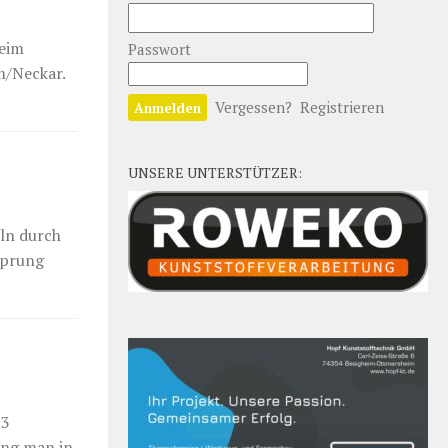
beim
Passwort
m/Neckar.
Vergessen?
Registrieren
UNSERE UNTERSTÜTZER:
eln durch
sprung
:3
ing man in