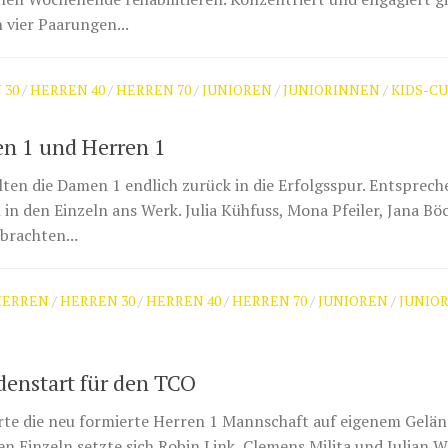
n vier Paarungen...
 30
/
HERREN 40
/
HERREN 70
/
JUNIOREN
/
JUNIORINNEN
/
KIDS-C
n 1 und Herren 1
en die Damen 1 endlich zurück in die Erfolgsspur. Entsprec
in den Einzeln ans Werk. Julia Kühfuss, Mona Pfeiler, Jana Bö
brachten...
HERREN
/
HERREN 30
/
HERREN 40
/
HERREN 70
/
JUNIOREN
/
JUNIO
enstart für den TCO
erte die neu formierte Herren 1 Mannschaft auf eigenem Gelä
n Einzeln setzte sich Robin Link, Clemens Milita und Julian 