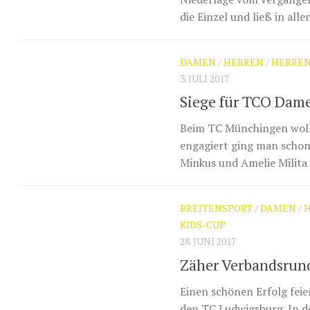
die Einzel und ließ in alle
DAMEN
/
HERREN
/
HERREN
3. JULI 2017
Siege für TCO Dame
Beim TC Münchingen wollt
engagiert ging man schon 
Minkus und Amelie Milita 
BREITENSPORT
/
DAMEN
/
KIDS-CUP
28. JUNI 2017
Zäher Verbandsrund
Einen schönen Erfolg fei
den TC Ludwigsburg. In de