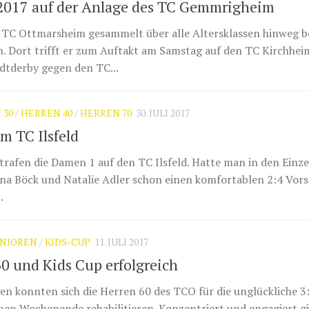
2017 auf der Anlage des TC Gemmrigheim
 TC Ottmarsheim gesammelt über alle Altersklassen hinweg 
. Dort trifft er zum Auftakt am Samstag auf den TC Kirchhei
dtderby gegen den TC...
 30
/
HERREN 40
/
HERREN 70
30. JULI 2017
m TC Ilsfeld
trafen die Damen 1 auf den TC Ilsfeld. Hatte man in den Einz
Jana Böck und Natalie Adler schon einen komfortablen 2:4 Vor
.
UNIOREN
/
KIDS-CUP
11. JULI 2017
60 und Kids Cup erfolgreich
n konnten sich die Herren 60 des TCO für die unglückliche 3
en Wochenende rehabilitieren. Konzentriert und engagiert g