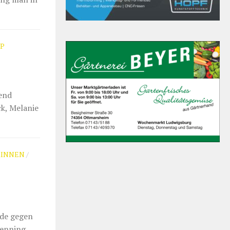
UP
hend
ck, Melanie
RINNEN
/
nde gegen
Wenning