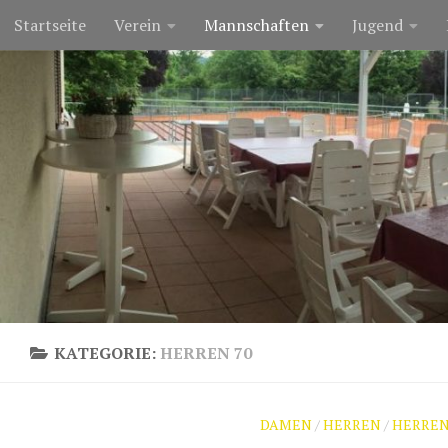
Startseite
Verein
Mannschaften
Jugend
Zum Inhalt springen
KATEGORIE:
HERREN 70
DAMEN
/
HERREN
/
HERREN