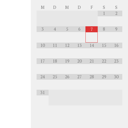
M
D
M
D
F
S
S
1
2
3
4
5
6
8
9
7
10
11
12
13
14
15
16
17
18
19
20
21
22
23
24
25
26
27
28
29
30
31