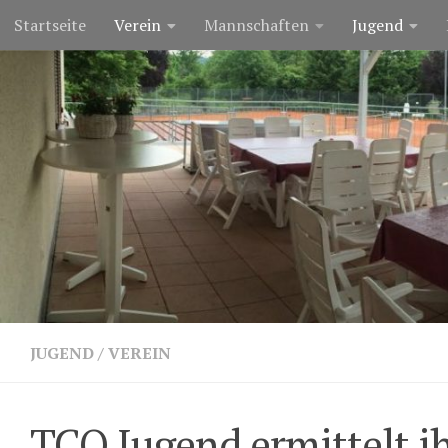
Startseite
Verein
Mannschaften
Jugend
Zum Inhalt springen
JUGEND
/
VEREIN
TCO Jugend ermittelt i