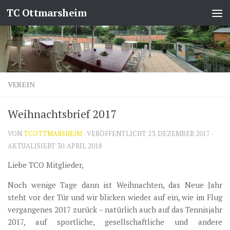
TC Ottmarsheim
Zum Inhalt springen
VEREIN
Weihnachtsbrief 2017
VON
TCOTTMARSHEIM
· VERÖFFENTLICHT
23. DEZEMBER 2017
·
AKTUALISIERT
30. APRIL 2018
Liebe TCO Mitglieder,
Noch wenige Tage dann ist Weihnachten, das Neue Jahr
steht vor der Tür und wir blicken wieder auf ein, wie im Flug
vergangenes 2017 zurück – natürlich auch auf das Tennisjahr
2017, auf sportliche, gesellschaftliche und andere