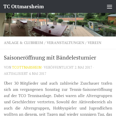
TC Ottmarsheim
Zum Inhalt springen
ANLAGE & CLUBHEIM
/
VERANSTALTUNGEN
/
VEREIN
Saisoneröffnung mit Bändelesturnier
VON
TCOTTMARSHEIM
· VERÖFFENTLICHT
2. MAI 2017
·
AKTUALISIERT
4. MAI 2017
Über 30 Mitglieder und auch zahlreiche Zuschauer trafen
sich am vergangenen Sonntag zur Tennis-Saisoneröffnung
auf der TCO Tennisanlage. Dabei waren alle Altersgruppen
und Geschlechter vertreten. Sowohl der Aktivenbereich als
auch die Altersgruppen, Hobbyspieler und Jugendlichen
wollten an diesem, seit Tagen mal wieder sonnigen Tag, das