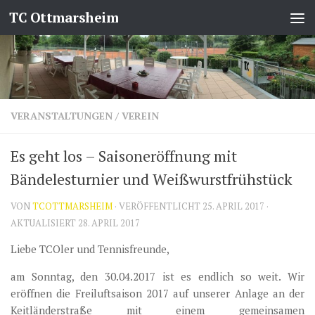
TC Ottmarsheim
Zum Inhalt springen
VERANSTALTUNGEN
/
VEREIN
Es geht los – Saisoneröffnung mit
Bändelesturnier und Weißwurstfrühstück
VON
TCOTTMARSHEIM
· VERÖFFENTLICHT
25. APRIL 2017
·
AKTUALISIERT
28. APRIL 2017
Liebe TCOler und Tennisfreunde,
am Sonntag, den 30.04.2017 ist es endlich so weit. Wir
eröffnen die Freiluftsaison 2017 auf unserer Anlage an der
Keitländerstraße mit einem gemeinsamen