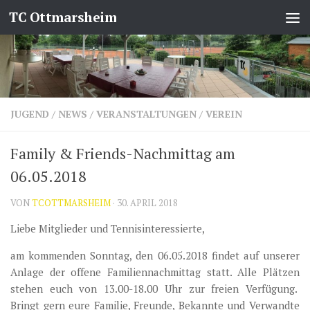
TC Ottmarsheim
Zum Inhalt springen
JUGEND
/
NEWS
/
VERANSTALTUNGEN
/
VEREIN
Family & Friends-Nachmittag am
06.05.2018
VON
TCOTTMARSHEIM
·
30. APRIL 2018
Liebe Mitglieder und Tennisinteressierte,
am kommenden Sonntag, den 06.05.2018 findet auf unserer
Anlage der offene Familiennachmittag statt. Alle Plätzen
stehen euch von 13.00-18.00 Uhr zur freien Verfügung.
Bringt gern eure Familie, Freunde, Bekannte und Verwandte