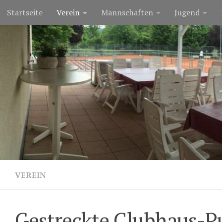
Startseite
Verein
Mannschaften
Jugend
Zum Inhalt springen
VEREIN
Gestreckte Clubhaus-