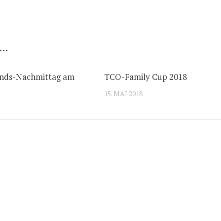
 …
ends-Nachmittag am
TCO-Family Cup 2018
15. MAI 2018