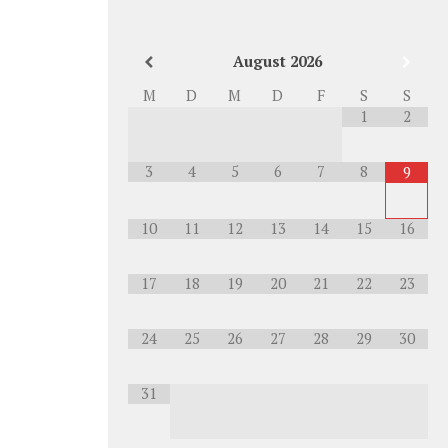
August
2026
M
D
M
D
F
S
S
1
2
3
4
5
6
7
8
9
10
11
12
13
14
15
16
17
18
19
20
21
22
23
24
25
26
27
28
29
30
31