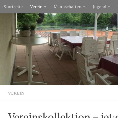
Startseite
Verein
Mannschaften
Jugend
Zum Inhalt springen
VEREIN
Vereinskollektion – jetz