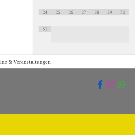
24
25
26
27
28
29
30
31
ine & Veranstaltungen