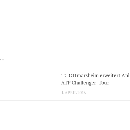
 …
TC Ottmarsheim erweitert Anl
ATP Challenger–Tour
1. APRIL 2018