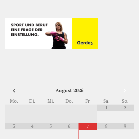
August
2026
Mo.
Di.
Mi.
Do.
Fr.
Sa.
So.
1
2
3
4
5
6
8
9
7