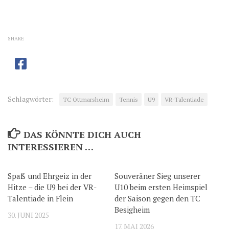
SHARE
Schlagwörter:
TC Ottmarsheim
Tennis
U9
VR-Talentiade
DAS KÖNNTE DICH AUCH
INTERESSIEREN …
Spaß und Ehrgeiz in der
Souveräner Sieg unserer
Hitze – die U9 bei der VR-
U10 beim ersten Heimspiel
Talentiade in Flein
der Saison gegen den TC
Besigheim
30. JUNI 2025
17. MAI 2026