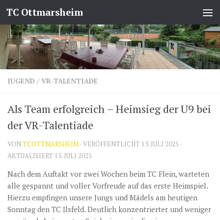
TC Ottmarsheim
Zum Inhalt springen
JUGEND
/
VR-TALENTIADE
Als Team erfolgreich – Heimsieg der U9 bei
der VR-Talentiade
VON
TCOTTMARSHEIM
· VERÖFFENTLICHT
13. JULI 2025
·
AKTUALISIERT
13. JULI 2025
Nach dem Auftakt vor zwei Wochen beim TC Flein, warteten
alle gespannt und voller Vorfreude auf das erste Heimspiel.
Hierzu empfingen unsere Jungs und Mädels am heutigen
Sonntag den TC Ilsfeld. Deutlich konzentrierter und weniger