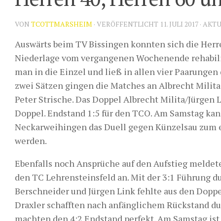
VON
TCOTTMARSHEIM
· VERÖFFENTLICHT
11. JULI 2017
· AKT
Auswärts beim TV Bissingen konnten sich die Herre
Niederlage vom vergangenen Wochenende rehabilit
man in die Einzel und ließ in allen vier Paarunge
zwei Sätzen gingen die Matches an Albrecht Milita
Peter Strische. Das Doppel Albrecht Milita/Jürgen 
Doppel. Endstand 1:5 für den TCO. Am Samstag ka
Neckarweihingen das Duell gegen Künzelsau zum 
werden.
Ebenfalls noch Ansprüche auf den Aufstieg meldet
den TC Lehrensteinsfeld an. Mit der 3:1 Führung 
Berschneider und Jürgen Link fehlte aus den Doppe
Draxler schafften nach anfänglichem Rückstand d
machten den 4:2 Endstand perfekt. Am Samstag ist