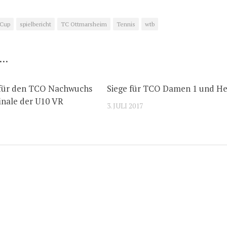
 Cup
spielbericht
TC Ottmarsheim
Tennis
wtb
 …
 für den TCO Nachwuchs
Siege für TCO Damen 1 und He
inale der U10 VR
3. JULI 2017