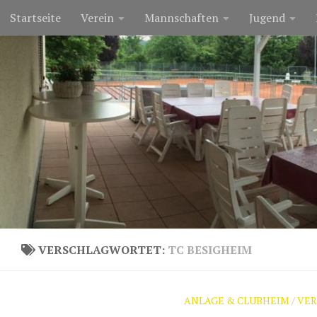
Startseite
Verein
Mannschaften
Jugend
Zum Inhalt springen
VERSCHLAGWORTET:
TC BESIGHEIM
ANLAGE & CLUBHEIM
/
VE