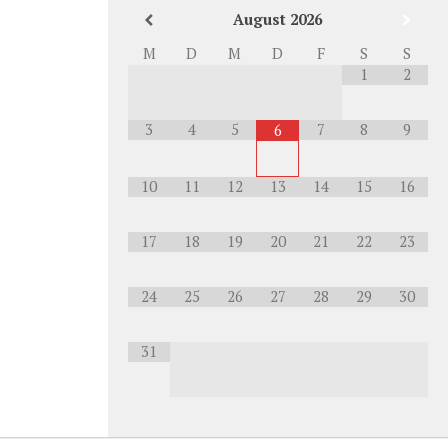
August
2026
M
D
M
D
F
S
S
1
2
3
4
5
7
8
9
6
10
11
12
13
14
15
16
17
18
19
20
21
22
23
24
25
26
27
28
29
30
31