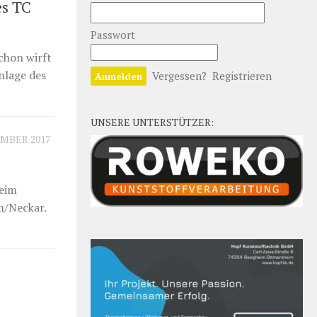
es TC
Passwort
chon wirft
nlage des
Vergessen?
Registrieren
UNSERE UNTERSTÜTZER:
EMBER 2017
beim
m/Neckar.