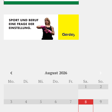
August
2026
Mo.
Di.
Mi.
Do.
Fr.
Sa.
So.
1
2
3
4
5
6
7
9
8