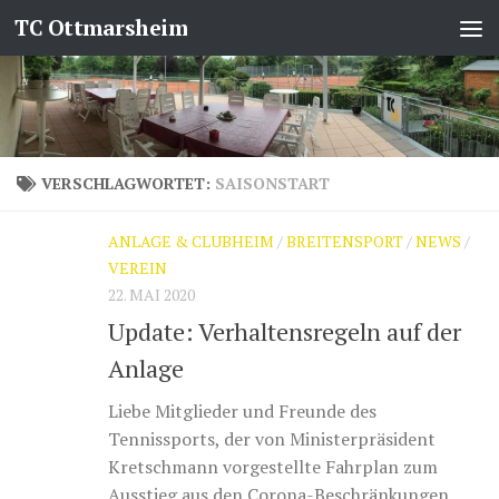
TC Ottmarsheim
Zum Inhalt springen
VERSCHLAGWORTET:
SAISONSTART
ANLAGE & CLUBHEIM
/
BREITENSPORT
/
NEWS
/
VEREIN
22. MAI 2020
Update: Verhaltensregeln auf der
Anlage
Liebe Mitglieder und Freunde des
Tennissports, der von Ministerpräsident
Kretschmann vorgestellte Fahrplan zum
Ausstieg aus den Corona-Beschränkungen