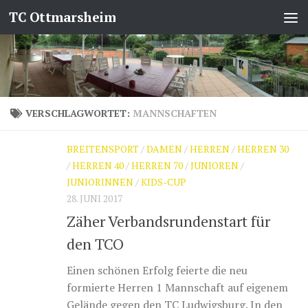
TC Ottmarsheim
Zum Inhalt springen
VERSCHLAGWORTET:
MANNSCHAFTEN
BREITENSPORT
/
DAMEN
/
HERREN
/
HERREN 30
/
HERREN 40
/
HERREN 70
/
JUNIOREN
/
JUNIORINNEN
/
KIDS-CUP
28. JUNI 2017
Zäher Verbandsrundenstart für
den TCO
Einen schönen Erfolg feierte die neu
formierte Herren 1 Mannschaft auf eigenem
Gelände gegen den TC Ludwigsburg. In den