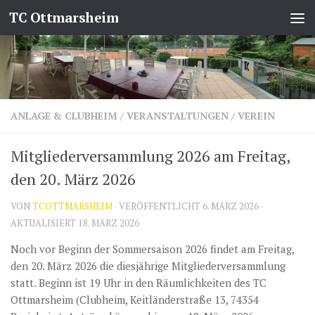
TC Ottmarsheim
Zum Inhalt springen
ANLAGE & CLUBHEIM
/
VERANSTALTUNGEN
/
VEREIN
Mitgliederversammlung 2026 am Freitag,
den 20. März 2026
VON
TCOTTMARSHEIM
· VERÖFFENTLICHT
6. MÄRZ 2026
·
AKTUALISIERT
18. MÄRZ 2026
Noch vor Beginn der Sommersaison 2026 findet am Freitag,
den 20. März 2026 die diesjährige Mitgliederversammlung
statt. Beginn ist 19 Uhr in den Räumlichkeiten des TC
Ottmarsheim (Clubheim, Keitländerstraße 13, 74354