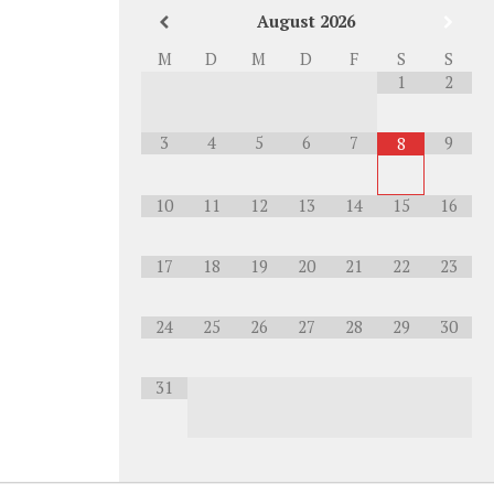
August
2026
M
D
M
D
F
S
S
1
2
3
4
5
6
7
9
8
10
11
12
13
14
15
16
17
18
19
20
21
22
23
24
25
26
27
28
29
30
31